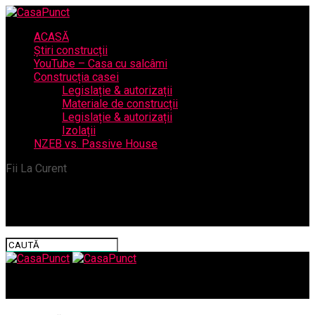
ACASĂ
Știri construcții
YouTube – Casa cu salcâmi
Construcția casei
Legislație & autorizații
Materiale de construcții
Legislație & autorizații
Izolații
NZEB vs. Passive House
Fii La Curent
CasaPunct